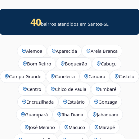
40
bairros atendidos em
Santos
-
SE
Alemoa
Aparecida
Areia Branca
Bom Retiro
Boqueirão
Cabuçu
Campo Grande
Caneleira
Caruara
Castelo
Centro
Chico de Paula
Embaré
Encruzilhada
Estuário
Gonzaga
Guarapará
Ilha Diana
Jabaquara
José Menino
Macuco
Marapé