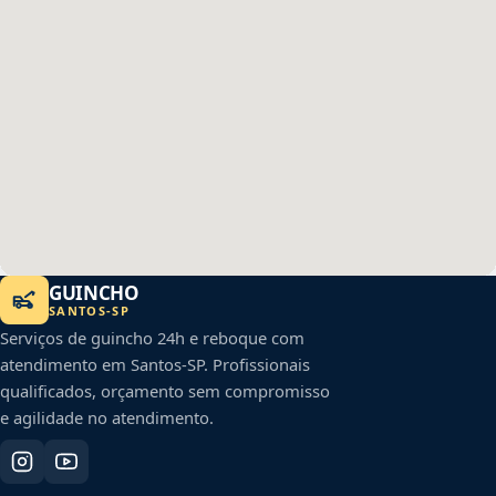
GUINCHO
SANTOS
-
SP
Serviços de guincho 24h e reboque com
atendimento em
Santos
-
SP
. Profissionais
qualificados, orçamento sem compromisso
e agilidade no atendimento.