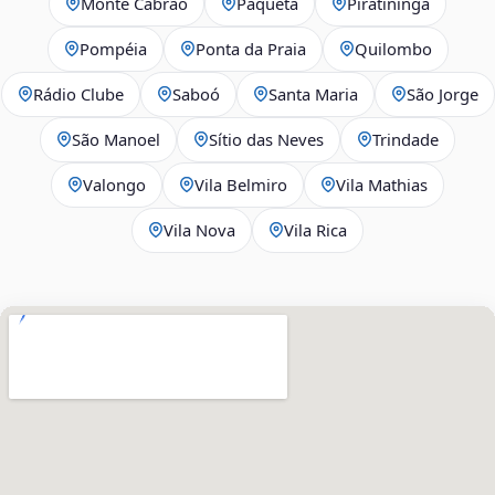
Monte Cabrão
Paquetá
Piratininga
Pompéia
Ponta da Praia
Quilombo
Rádio Clube
Saboó
Santa Maria
São Jorge
São Manoel
Sítio das Neves
Trindade
Valongo
Vila Belmiro
Vila Mathias
Vila Nova
Vila Rica