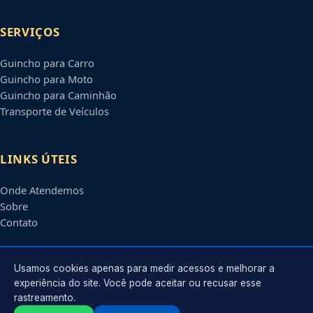
SERVIÇOS
Guincho para Carro
Guincho para Moto
Guincho para Caminhão
Transporte de Veículos
LINKS ÚTEIS
Onde Atendemos
Sobre
Contato
CONTATO
Usamos cookies apenas para medir acessos e melhorar a
experiência do site. Você pode aceitar ou recusar esse
rastreamento.
Atendimento em
Santos
-
SP
e regiões parceiras