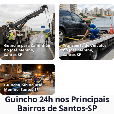
Guincho para Caminhão
Transporte de Veículos
no José Menino,
no José Menino,
Santos‑SP
Santos‑SP
Guincho 24h no José
Menino, Santos‑SP
Guincho 24h nos Principais
Bairros de Santos‑SP