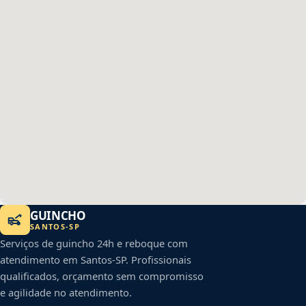
GUINCHO
SANTOS
-
SP
Serviços de guincho 24h e reboque com
atendimento em
Santos
-
SP
. Profissionais
qualificados, orçamento sem compromisso
e agilidade no atendimento.