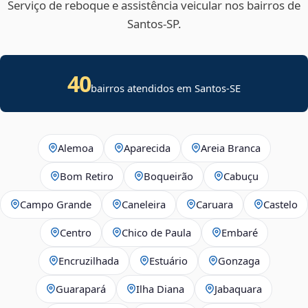
Serviço de reboque e assistência veicular nos bairros de
Santos‑SP.
40
bairros atendidos em
Santos
-
SE
Alemoa
Aparecida
Areia Branca
Bom Retiro
Boqueirão
Cabuçu
Campo Grande
Caneleira
Caruara
Castelo
Centro
Chico de Paula
Embaré
Encruzilhada
Estuário
Gonzaga
Guarapará
Ilha Diana
Jabaquara