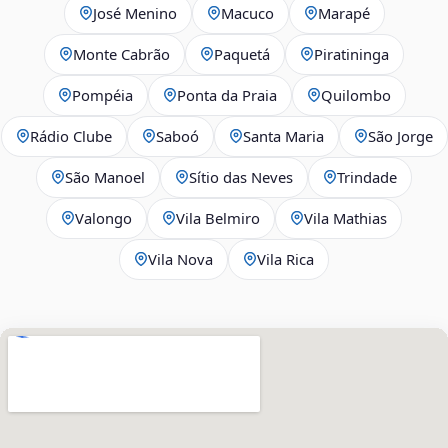
José Menino
Macuco
Marapé
Monte Cabrão
Paquetá
Piratininga
Pompéia
Ponta da Praia
Quilombo
Rádio Clube
Saboó
Santa Maria
São Jorge
São Manoel
Sítio das Neves
Trindade
Valongo
Vila Belmiro
Vila Mathias
Vila Nova
Vila Rica