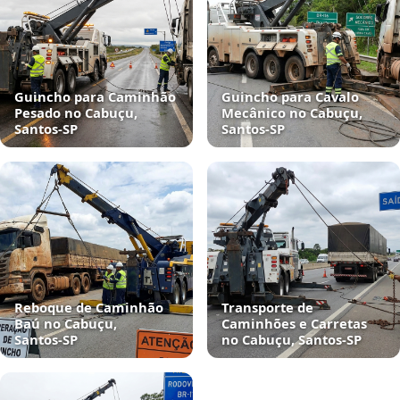
Guincho para Caminhão
Guincho para Cavalo
Pesado no Cabuçu,
Mecânico no Cabuçu,
Santos‑SP
Santos‑SP
Reboque de Caminhão
Transporte de
Baú no Cabuçu,
Caminhões e Carretas
Santos‑SP
no Cabuçu, Santos‑SP