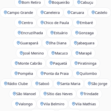
Bom Retiro
Boqueirão
Cabuçu
Campo Grande
Caneleira
Caruara
Castelo
Centro
Chico de Paula
Embaré
Encruzilhada
Estuário
Gonzaga
Guarapará
Ilha Diana
Jabaquara
José Menino
Macuco
Marapé
Monte Cabrão
Paquetá
Piratininga
Pompéia
Ponta da Praia
Quilombo
Rádio Clube
Saboó
Santa Maria
São Jorge
São Manoel
Sítio das Neves
Trindade
Valongo
Vila Belmiro
Vila Mathias