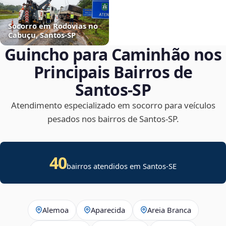
Socorro em Rodovias no
Cabuçu, Santos‑SP
Guincho para Caminhão nos
Principais Bairros de
Santos‑SP
Atendimento especializado em socorro para veículos
pesados nos bairros de Santos‑SP.
40
bairros atendidos em
Santos
-
SE
Alemoa
Aparecida
Areia Branca