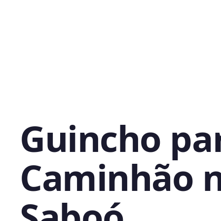
Guincho pa
Caminhão 
Saboó,