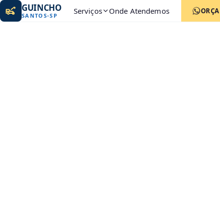
GUINCHO
Serviços
Onde Atendemos
ORÇ
SANTOS
-
SP