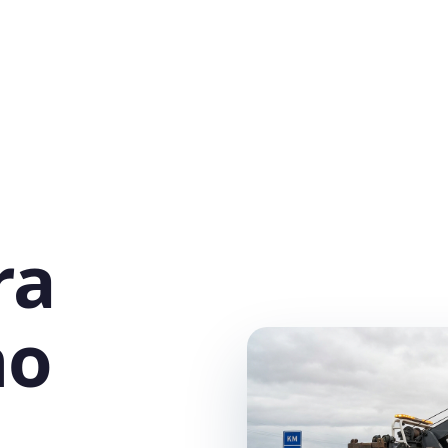
ra
no