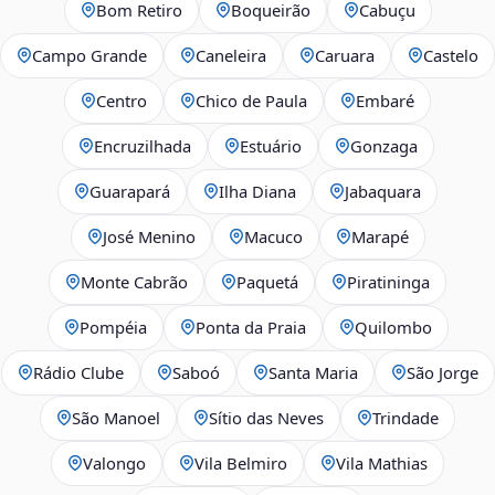
Bom Retiro
Boqueirão
Cabuçu
Campo Grande
Caneleira
Caruara
Castelo
Centro
Chico de Paula
Embaré
Encruzilhada
Estuário
Gonzaga
Guarapará
Ilha Diana
Jabaquara
José Menino
Macuco
Marapé
Monte Cabrão
Paquetá
Piratininga
Pompéia
Ponta da Praia
Quilombo
Rádio Clube
Saboó
Santa Maria
São Jorge
São Manoel
Sítio das Neves
Trindade
Valongo
Vila Belmiro
Vila Mathias