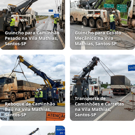
Guincho para Caminhão
Guincho para Cavalo
Pesado na Vila Mathias,
Mecânico na Vila
Santos‑SP
Mathias, Santos‑SP
Transporte de
Reboque de Caminhão
Caminhões e Carretas
Baú na Vila Mathias,
na Vila Mathias,
Santos‑SP
Santos‑SP