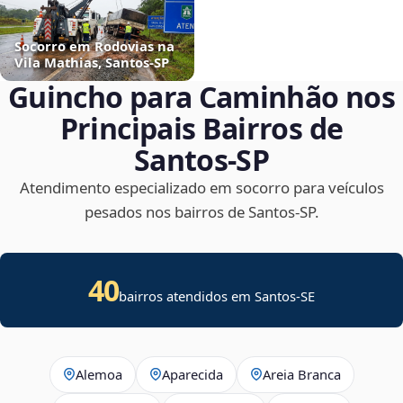
Socorro em Rodovias na
Vila Mathias, Santos‑SP
Guincho para Caminhão nos
Principais Bairros de
Santos‑SP
Atendimento especializado em socorro para veículos
pesados nos bairros de Santos‑SP.
40
bairros atendidos em
Santos
-
SE
Alemoa
Aparecida
Areia Branca