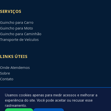
SERVIÇOS
Guincho para Carro
Guincho para Moto
Guincho para Caminhão
Transporte de Veículos
LINKS ÚTEIS
Onde Atendemos
Sobre
Contato
CONTATO
Usamos cookies apenas para medir acessos e melhorar a
experiência do site. Você pode aceitar ou recusar esse
rastreamento.
Atendimento em
Santos
-
SP
e regiões parceiras