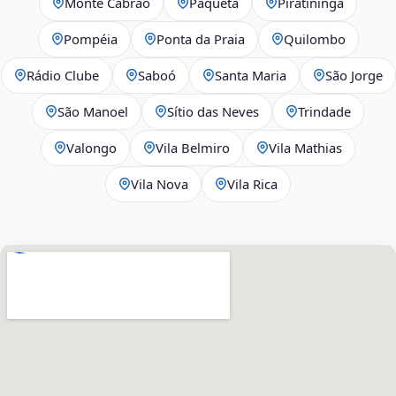
Monte Cabrão
Paquetá
Piratininga
Pompéia
Ponta da Praia
Quilombo
Rádio Clube
Saboó
Santa Maria
São Jorge
São Manoel
Sítio das Neves
Trindade
Valongo
Vila Belmiro
Vila Mathias
Vila Nova
Vila Rica