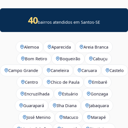
40
bairros atendidos em
Santos
-
SE
Alemoa
Aparecida
Areia Branca
Bom Retiro
Boqueirão
Cabuçu
Campo Grande
Caneleira
Caruara
Castelo
Centro
Chico de Paula
Embaré
Encruzilhada
Estuário
Gonzaga
Guarapará
Ilha Diana
Jabaquara
José Menino
Macuco
Marapé