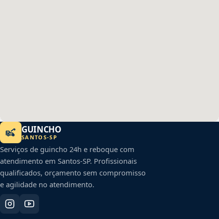
GUINCHO
SANTOS
-
SP
Serviços de guincho 24h e reboque com
atendimento em
Santos
-
SP
. Profissionais
qualificados, orçamento sem compromisso
e agilidade no atendimento.