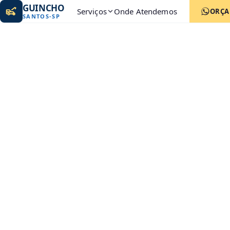
GUINCHO
Serviços
Onde Atendemos
ORÇ
SANTOS
-
SP