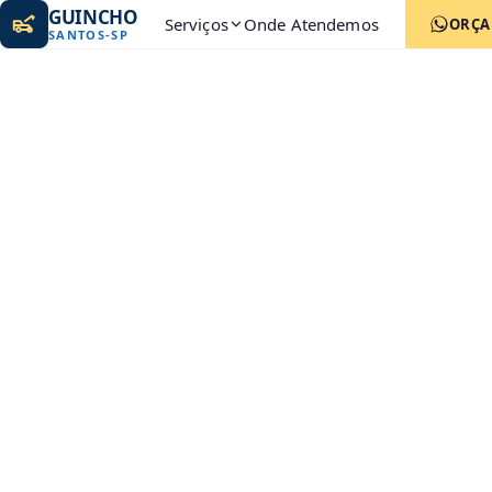
GUINCHO
Serviços
Onde Atendemos
ORÇ
SANTOS
-
SP