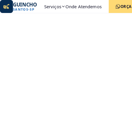
GUINCHO
Serviços
Onde Atendemos
ORÇ
SANTOS
-
SP