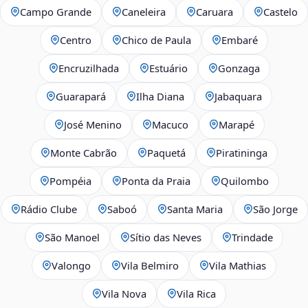
Campo Grande
Caneleira
Caruara
Castelo
Centro
Chico de Paula
Embaré
Encruzilhada
Estuário
Gonzaga
Guarapará
Ilha Diana
Jabaquara
José Menino
Macuco
Marapé
Monte Cabrão
Paquetá
Piratininga
Pompéia
Ponta da Praia
Quilombo
Rádio Clube
Saboó
Santa Maria
São Jorge
São Manoel
Sítio das Neves
Trindade
Valongo
Vila Belmiro
Vila Mathias
Vila Nova
Vila Rica