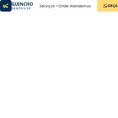
GUINCHO
Serviços
Onde Atendemos
ORÇ
SANTOS
-
SP