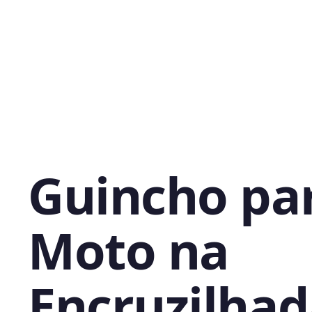
Guincho pa
Moto na
Encruzilhad