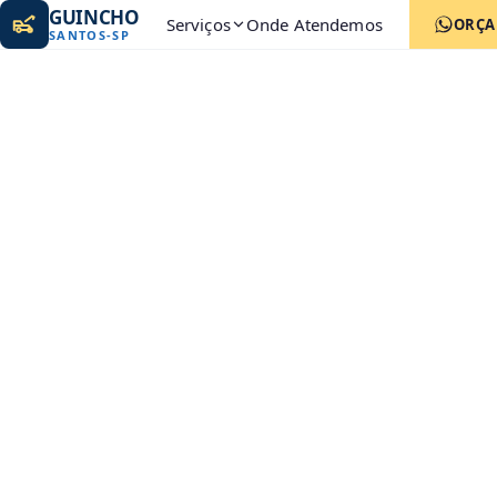
GUINCHO
Serviços
Onde Atendemos
ORÇ
SANTOS
-
SP