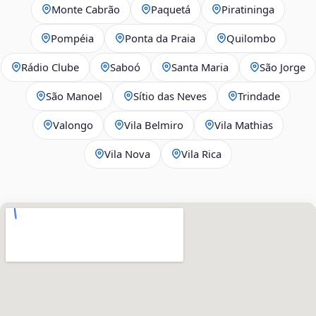
Monte Cabrão
Paquetá
Piratininga
Pompéia
Ponta da Praia
Quilombo
Rádio Clube
Saboó
Santa Maria
São Jorge
São Manoel
Sítio das Neves
Trindade
Valongo
Vila Belmiro
Vila Mathias
Vila Nova
Vila Rica