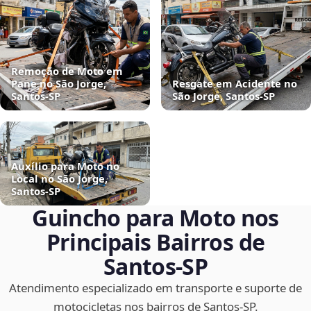
Remoção de Moto em
Pane no São Jorge,
Resgate em Acidente no
Santos‑SP
São Jorge, Santos‑SP
Auxílio para Moto no
Local no São Jorge,
Santos‑SP
Guincho para Moto nos
Principais Bairros de
Santos‑SP
Atendimento especializado em transporte e suporte de
motocicletas nos bairros de Santos‑SP.