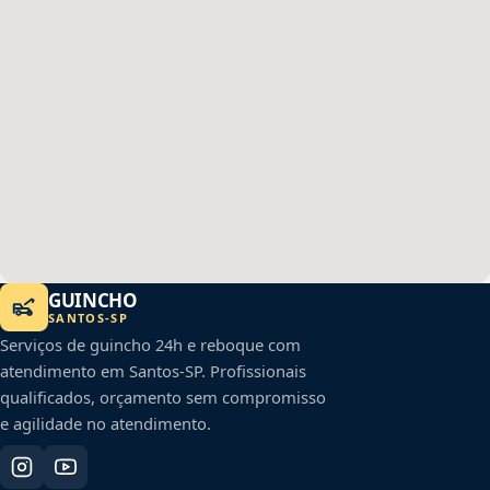
GUINCHO
SANTOS
-
SP
Serviços de guincho 24h e reboque com
atendimento em
Santos
-
SP
. Profissionais
qualificados, orçamento sem compromisso
e agilidade no atendimento.