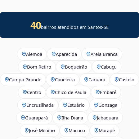
40
bairros atendidos em
Santos
-
SE
Alemoa
Aparecida
Areia Branca
Bom Retiro
Boqueirão
Cabuçu
Campo Grande
Caneleira
Caruara
Castelo
Centro
Chico de Paula
Embaré
Encruzilhada
Estuário
Gonzaga
Guarapará
Ilha Diana
Jabaquara
José Menino
Macuco
Marapé