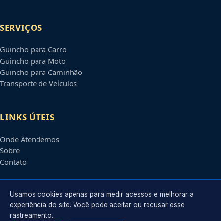
SERVIÇOS
Guincho para Carro
Guincho para Moto
Guincho para Caminhão
Transporte de Veículos
LINKS ÚTEIS
Onde Atendemos
Sobre
Contato
CONTATO
Usamos cookies apenas para medir acessos e melhorar a
experiência do site. Você pode aceitar ou recusar esse
rastreamento.
Atendimento em
Santos
-
SP
e regiões parceiras