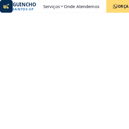
GUINCHO
Serviços
Onde Atendemos
ORÇ
SANTOS
-
SP