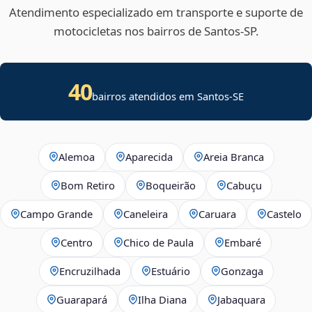
Atendimento especializado em transporte e suporte de
motocicletas nos bairros de Santos‑SP.
40
bairros atendidos em
Santos
-
SE
Alemoa
Aparecida
Areia Branca
Bom Retiro
Boqueirão
Cabuçu
Campo Grande
Caneleira
Caruara
Castelo
Centro
Chico de Paula
Embaré
Encruzilhada
Estuário
Gonzaga
Guarapará
Ilha Diana
Jabaquara