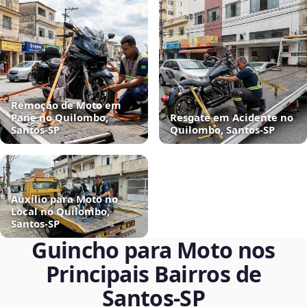
Remoção de Moto em
Pane no Quilombo,
Resgate em Acidente no
Santos‑SP
Quilombo, Santos‑SP
Auxílio para Moto no
Local no Quilombo,
Santos‑SP
Guincho para Moto nos
Principais Bairros de
Santos‑SP