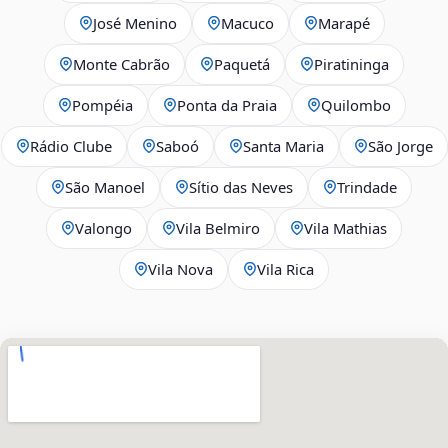
José Menino
Macuco
Marapé
Monte Cabrão
Paquetá
Piratininga
Pompéia
Ponta da Praia
Quilombo
Rádio Clube
Saboó
Santa Maria
São Jorge
São Manoel
Sítio das Neves
Trindade
Valongo
Vila Belmiro
Vila Mathias
Vila Nova
Vila Rica