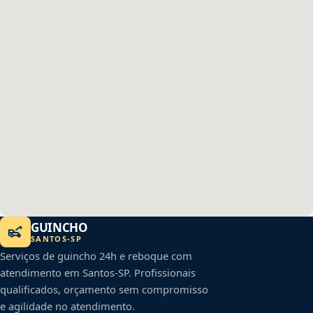
GUINCHO
SANTOS
-
SP
Serviços de guincho 24h e reboque com
atendimento em
Santos
-
SP
. Profissionais
qualificados, orçamento sem compromisso
e agilidade no atendimento.