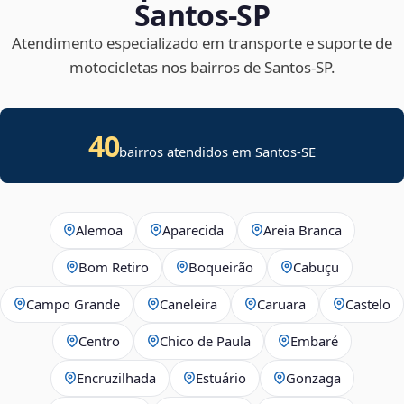
Santos‑SP
Atendimento especializado em transporte e suporte de
motocicletas nos bairros de Santos‑SP.
40
bairros atendidos em
Santos
-
SE
Alemoa
Aparecida
Areia Branca
Bom Retiro
Boqueirão
Cabuçu
Campo Grande
Caneleira
Caruara
Castelo
Centro
Chico de Paula
Embaré
Encruzilhada
Estuário
Gonzaga