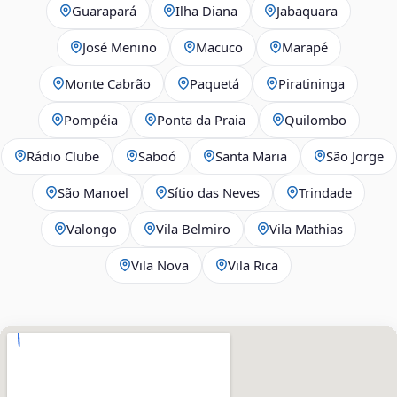
Guarapará
Ilha Diana
Jabaquara
José Menino
Macuco
Marapé
Monte Cabrão
Paquetá
Piratininga
Pompéia
Ponta da Praia
Quilombo
Rádio Clube
Saboó
Santa Maria
São Jorge
São Manoel
Sítio das Neves
Trindade
Valongo
Vila Belmiro
Vila Mathias
Vila Nova
Vila Rica