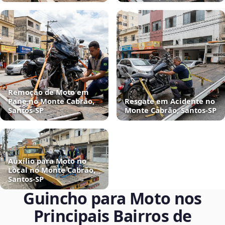
Remoção de Moto em
Pane no Monte Cabrão,
Resgate em Acidente no
Santos‑SP
Monte Cabrão, Santos‑SP
Auxílio para Moto no
Local no Monte Cabrão,
Santos‑SP
Guincho para Moto nos
Principais Bairros de