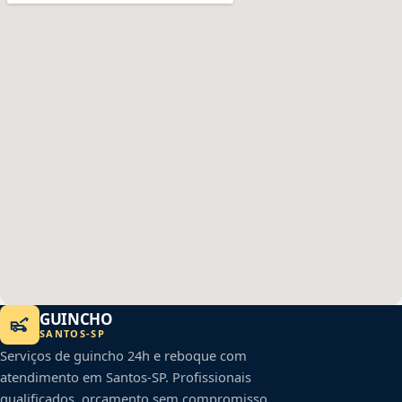
GUINCHO
SANTOS
-
SP
Serviços de guincho 24h e reboque com
atendimento em
Santos
-
SP
. Profissionais
qualificados, orçamento sem compromisso