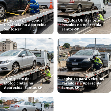
Remoção para Longa
Veículos Utilitários e
Distância na Aparecida,
Pesados na Aparecida,
Santos‑SP
Santos‑SP
Transporte de
Logística para Veículos
Motocicletas na
Parados na Aparecida,
Aparecida, Santos‑SP
Santos‑SP