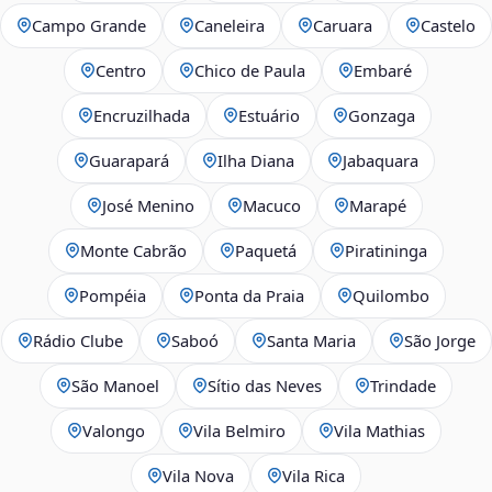
Campo Grande
Caneleira
Caruara
Castelo
Centro
Chico de Paula
Embaré
Encruzilhada
Estuário
Gonzaga
Guarapará
Ilha Diana
Jabaquara
José Menino
Macuco
Marapé
Monte Cabrão
Paquetá
Piratininga
Pompéia
Ponta da Praia
Quilombo
Rádio Clube
Saboó
Santa Maria
São Jorge
São Manoel
Sítio das Neves
Trindade
Valongo
Vila Belmiro
Vila Mathias
Vila Nova
Vila Rica