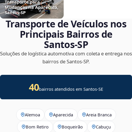
Transporte para
Mudanças na Aparecida,
Santos‑SP
Transporte de Veículos nos
Principais Bairros de
Santos‑SP
Soluções de logística automotiva com coleta e entrega nos
bairros de Santos‑SP.
40
bairros atendidos em
Santos
-
SE
Alemoa
Aparecida
Areia Branca
Bom Retiro
Boqueirão
Cabuçu