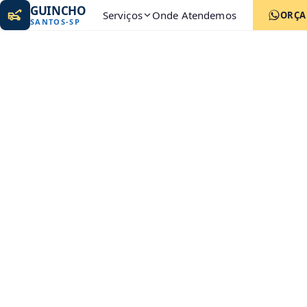
GUINCHO
Serviços
Onde Atendemos
ORÇ
SANTOS
-
SP