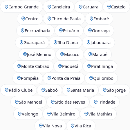
Campo Grande
Caneleira
Caruara
Castelo
Centro
Chico de Paula
Embaré
Encruzilhada
Estuário
Gonzaga
Guarapará
Ilha Diana
Jabaquara
José Menino
Macuco
Marapé
Monte Cabrão
Paquetá
Piratininga
Pompéia
Ponta da Praia
Quilombo
Rádio Clube
Saboó
Santa Maria
São Jorge
São Manoel
Sítio das Neves
Trindade
Valongo
Vila Belmiro
Vila Mathias
Vila Nova
Vila Rica