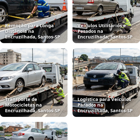
Remoção para Longa
Veículos Utilitários e
Distância na
Pesados na
Encruzilhada, Santos‑SP
Encruzilhada, Santos‑SP
Transporte de
Logística para Veículos
Motocicletas na
Parados na
Encruzilhada, Santos‑SP
Encruzilhada, Santos‑SP