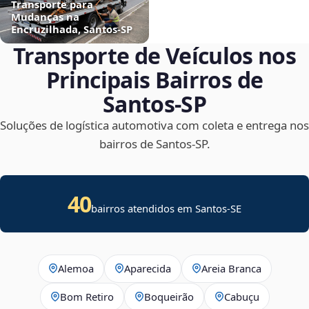
Transporte para
Mudanças na
Encruzilhada, Santos‑SP
Transporte de Veículos nos
Principais Bairros de
Santos‑SP
Soluções de logística automotiva com coleta e entrega nos
bairros de Santos‑SP.
40
bairros atendidos em
Santos
-
SE
Alemoa
Aparecida
Areia Branca
Bom Retiro
Boqueirão
Cabuçu