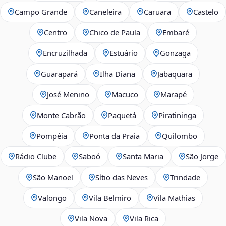
Campo Grande
Caneleira
Caruara
Castelo
Centro
Chico de Paula
Embaré
Encruzilhada
Estuário
Gonzaga
Guarapará
Ilha Diana
Jabaquara
José Menino
Macuco
Marapé
Monte Cabrão
Paquetá
Piratininga
Pompéia
Ponta da Praia
Quilombo
Rádio Clube
Saboó
Santa Maria
São Jorge
São Manoel
Sítio das Neves
Trindade
Valongo
Vila Belmiro
Vila Mathias
Vila Nova
Vila Rica