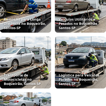
Remoção para Longa
Veículos Utilitários e
Distância no Boqueirão,
Pesados no Boqueirão,
Santos‑SP
Santos‑SP
Transporte de
Logística para Veículos
Motocicletas no
Parados no Boqueirão,
Boqueirão, Santos‑SP
Santos‑SP