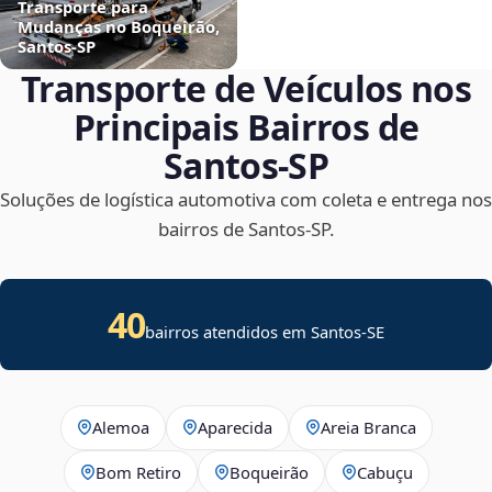
Transporte para
Mudanças no Boqueirão,
Santos‑SP
Transporte de Veículos nos
Principais Bairros de
Santos‑SP
Soluções de logística automotiva com coleta e entrega nos
bairros de Santos‑SP.
40
bairros atendidos em
Santos
-
SE
Alemoa
Aparecida
Areia Branca
Bom Retiro
Boqueirão
Cabuçu