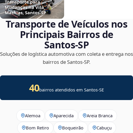
Transporte para
Mudanças na Vila
Mathias, Santos‑SP
Transporte de Veículos nos
Principais Bairros de
Santos‑SP
Soluções de logística automotiva com coleta e entrega nos
bairros de Santos‑SP.
40
bairros atendidos em
Santos
-
SE
Alemoa
Aparecida
Areia Branca
Bom Retiro
Boqueirão
Cabuçu