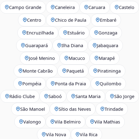
Campo Grande
Caneleira
Caruara
Castelo
Centro
Chico de Paula
Embaré
Encruzilhada
Estuário
Gonzaga
Guarapará
Ilha Diana
Jabaquara
José Menino
Macuco
Marapé
Monte Cabrão
Paquetá
Piratininga
Pompéia
Ponta da Praia
Quilombo
Rádio Clube
Saboó
Santa Maria
São Jorge
São Manoel
Sítio das Neves
Trindade
Valongo
Vila Belmiro
Vila Mathias
Vila Nova
Vila Rica