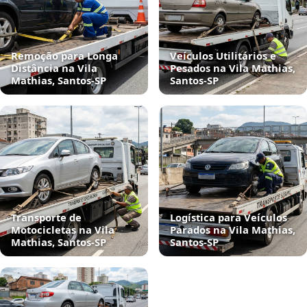
Remoção para Longa
Veículos Utilitários e
Distância na Vila
Pesados na Vila Mathias,
Mathias, Santos‑SP
Santos‑SP
Transporte de
Logística para Veículos
Motocicletas na Vila
Parados na Vila Mathias,
Mathias, Santos‑SP
Santos‑SP