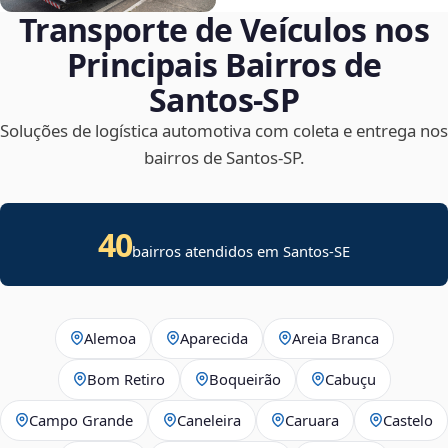
Transporte de Veículos nos
Principais Bairros de
Santos‑SP
Soluções de logística automotiva com coleta e entrega nos
bairros de Santos‑SP.
40
bairros atendidos em
Santos
-
SE
Alemoa
Aparecida
Areia Branca
Bom Retiro
Boqueirão
Cabuçu
Campo Grande
Caneleira
Caruara
Castelo