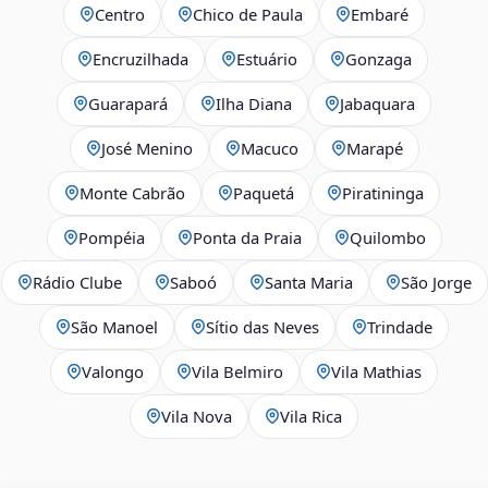
Centro
Chico de Paula
Embaré
Encruzilhada
Estuário
Gonzaga
Guarapará
Ilha Diana
Jabaquara
José Menino
Macuco
Marapé
Monte Cabrão
Paquetá
Piratininga
Pompéia
Ponta da Praia
Quilombo
Rádio Clube
Saboó
Santa Maria
São Jorge
São Manoel
Sítio das Neves
Trindade
Valongo
Vila Belmiro
Vila Mathias
Vila Nova
Vila Rica