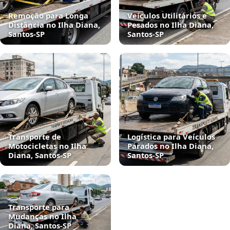
Remoção para Longa
Veículos Utilitários e
Distância no Ilha Diana,
Pesados no Ilha Diana,
Santos‑SP
Santos‑SP
Transporte de
Logística para Veículos
Motocicletas no Ilha
Parados no Ilha Diana,
Diana, Santos‑SP
Santos‑SP
Transporte para
Mudanças no Ilha
Diana, Santos‑SP